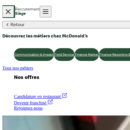
Recrutement
Siège
Retour
Accueil
Nos offres d’emploi
McDonald's France
Découvrez les métiers chez McDonald’s
Communication & Impact
Field Service
Finance Market
Finance Reporting 
Nos métiers
Tous nos métiers
Nos offres
Candidature en restaurant
Devenir franchisé
Rejoignez-nous